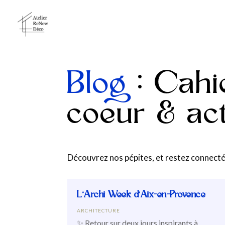
Blog
: Cahi
coeur & act
Découvrez nos pépites, et restez connecté a
L’Archi Week d’Aix-en-Provence
ARCHITECTURE
✨ Retour sur deux jours inspirants à